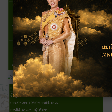
กองคลัง
กองช่าง
กองการศึกษา ศาสนาฯ
กองสวัสดิการสังคม
กองส่งเสริมการเกษตร
กองสาธารณสุขและสิ่งแวดล้อม
หน่วยตรวจสอบภายใน
คุณธรรมและการความฯ
แนวปฏิบัติการจัดการเรื่องร้องเรียนการทุจริตและประพฤติมิชอบ
ข้อมูลเชิงสถิติเรื่องร้องเรียนการทุจริตและประพฤติมิชอบ
การเปิดโอกาสให้เกิดการมีส่วนร่วม
การมีส่วนร่วมของผู้บริหาร